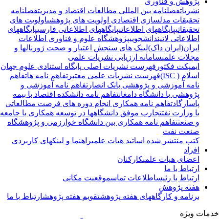
پژوهش و فناوری
نشریات
فصلنامه بین المللی مطالعات اقتصاد و مدیریت
فصلنامه
تحقیقات مدلسازی اقتصادی
اولویت های پژوهشی
اولویت های
تحقیقاتی
پایگاههای اطلاعاتی
پایگاههای اطلاعاتی فارسی
پایگاههای
اطلاعاتی لاتین
دانشجویی
پژوهشگاه علوم و فناوری اطلاعات
ایران(ایران داک)
لینک های سنجش اعتبار و صحت ژورنالها و
مجلات علمی
سامانه ارزیابی نشریات علمی
ایمپکت فکتور
فهرست نشریات اصلی پایگاه استنادی علوم جهان
اسلام ( ISC)
فهرست نشریات علمی معتبر
تفاهم نامه ها
تفاهم
نامه آموزشی و پژوهشی بانک انصار
تفاهم نامه آموزشی و
پژوهشی با دانشگاه دامغان
تفاهم نامه دانشکده اقتصاد با بیمه
پاسارگاد
تفاهم نامه همکاری انجام دوره های فرصت مطالعاتی
با وزارت نفت
تجارب موفق دانشگاهها در توسعه همکاری با جامعه
و صنعت
تفاهم نامه همکاری بین دانشگاه خوارزمی و پژوهشگاه
صنعت نفت
کتب منتشر شده اساتید هیات علمی
راهنما و لینکهای کاربردی
افراد
اعضای هیات علمی
کارکنان
ارتباط با ما
ارتباط با رئیس
اطلاعات تماس
موقعیت مکانی
هفته پژوهش
برنامه و کارگاههای هفته پژوهش
تقویم هفته پژوهش
ارتباط با ما
مات ویژه