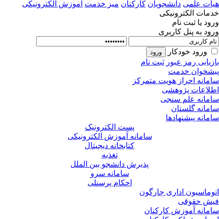
ات علمی
دانشجویان
کارکنان
میز خدمت
آموزش الکترونیکی
مات الکترونیکی
ود یا ثبت نام
ود به پنل کاربری
ورود خودکار
زیابی رمز عبور
ثبت نام
شخوان خدمت
مانه احراز هویت متمرکز
لاعات پژوهشی
مانه علم سنجی
مانه گلستان
مانه پیشنهادها
پست الکترونیک
سامانه آموزش الکترونیکی
کتابخانه دیجیتال
تغذیه
پذیرش دانشجو بین الملل
سامانه سرو
احکام پرسنلی
وماسیون اداری چارگون
ش حقوقی
مانه آموزش کارکنان